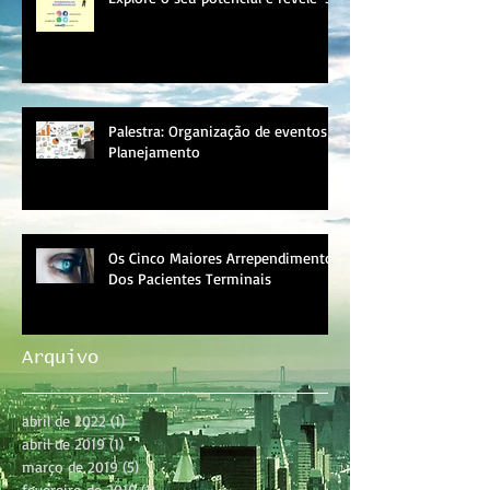
Palestra: Organização de eventos e
Planejamento
Os Cinco Maiores Arrependimentos
Dos Pacientes Terminais
Arquivo
abril de 2022
(1)
1 post
abril de 2019
(1)
1 post
março de 2019
(5)
5 posts
fevereiro de 2019
(1)
1 post