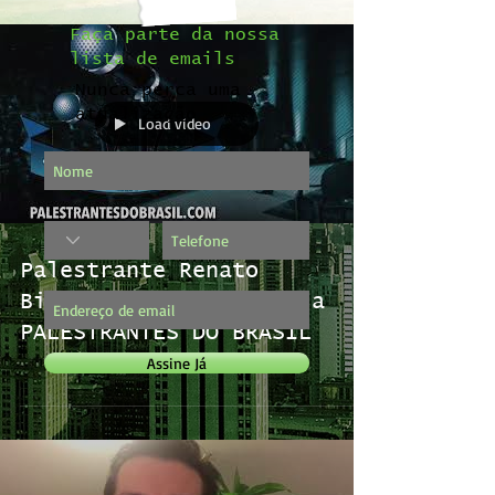
Faça parte da nossa
lista de emails
Nunca perca uma
atualização
Load video
Palestrante Renato
Bittencourt apresenta a
PALESTRANTES DO BRASIL
Assine Já