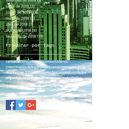
julho de 2018
(3)
3 posts
junho de 2018
(17)
17 posts
maio de 2018
(4)
4 posts
abril de 2018
(7)
7 posts
março de 2018
(8)
8 posts
fevereiro de 2018
(19)
19 posts
Procurar por tags
carnaval
comunicação
consumidores
crescimento
delegar
empresa
equipe
markeging
marketing 3.0
mercado
mudança
oportunidades
organização
preço
sorte
sucesso
time
trabalho
Siga
Publique seu Artigo