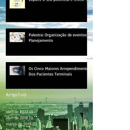
Palestra: Organização de eventos e
Planejamento
Os Cinco Maiores Arrependimentos
Dos Pacientes Terminais
Arquivo
abril de 2022
(1)
1 post
abril de 2019
(1)
1 post
março de 2019
(5)
5 posts
fevereiro de 2019
(1)
1 post