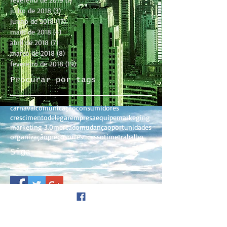
julho de 2018
(3)
3 posts
junho de 2018
(17)
17 posts
maio de 2018
(4)
4 posts
abril de 2018
(7)
7 posts
março de 2018
(8)
8 posts
fevereiro de 2018
(19)
19 posts
Procurar por tags
carnaval
comunicação
consumidores
crescimento
delegar
empresa
equipe
markeging
marketing 3.0
mercado
mudança
oportunidades
organização
preço
sorte
sucesso
time
trabalho
Siga
Publique seu Artigo