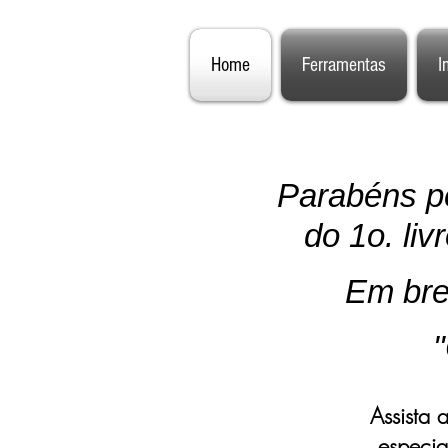
Home
Ferramentas
I
Parabéns pe
do 1o. li
Em bre
Assista 
especia