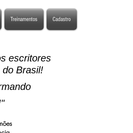
Treinamentos
Cadastro
s escritores
do Brasil!
ormando
"
imões
ncia