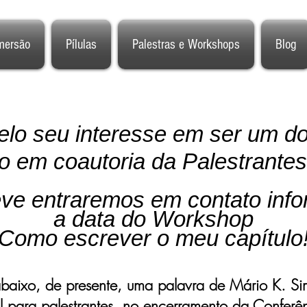
mersão
Pílulas
Palestras e Workshops
Blog
lo seu interesse em ser um do
vro em
coautoria
da Palestrantes 
ve entraremos em contato inf
a data do Workshop
"Como escrever o meu capítulo!
abaixo, de presente, uma palavra de Mário K. S
l para palestrantes, no encerramento da Conferê