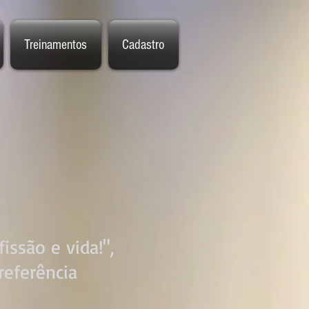
Treinamentos
Cadastro
ssão e vida!",
referência