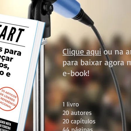
Clique aqui
ou na ar
para baixar agora
e-book!
1 livro
20 autores
20 capítulos
44 páginas