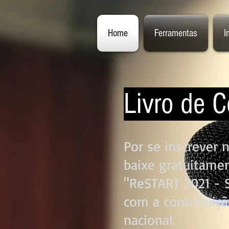
Home
Ferramentas
I
Livro de C
Por se inscrever 
baixe gratuitamen
"ReSTART 2021 - S
com a contribuiçã
nacional.