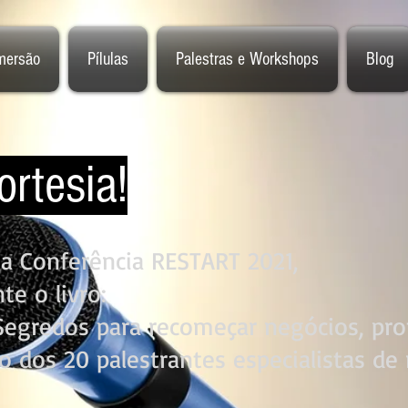
mersão
Pílulas
Palestras e Workshops
Blog
ortesia!
na Conferência RESTART 2021,
te o livro:
egredos para recomeçar negócios, profi
o dos 20 palestrantes especialistas de 