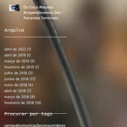
Os Cinco Maiores
Arrependimentos Dos
Pacientes Terminais
Arquivo
abril de 2022
(1)
1 post
abril de 2019
(1)
1 post
março de 2019
(5)
5 posts
fevereiro de 2019
(1)
1 post
julho de 2018
(3)
3 posts
junho de 2018
(17)
17 posts
maio de 2018
(4)
4 posts
abril de 2018
(7)
7 posts
março de 2018
(8)
8 posts
fevereiro de 2018
(19)
19 posts
Procurar por tags
carnaval
comunicação
consumidores