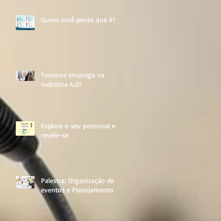
Quem você pensa que é?
Teremos emprego na
Indústria 4.0?
Explore o seu potencial e
revele-se
Palestra: Organização de
eventos e Planejamento