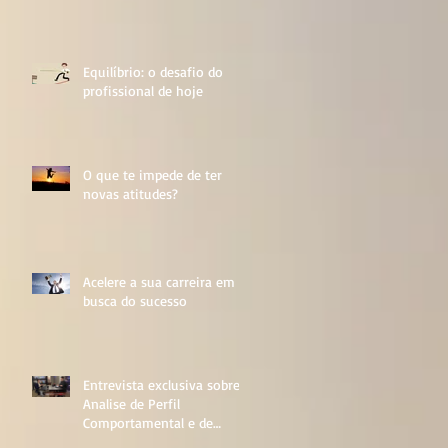
Equilíbrio: o desafio do
profissional de hoje
O que te impede de ter
novas atitudes?
Acelere a sua carreira em
busca do sucesso
Entrevista exclusiva sobre
Analise de Perfil
Comportamental e de
Personalidade