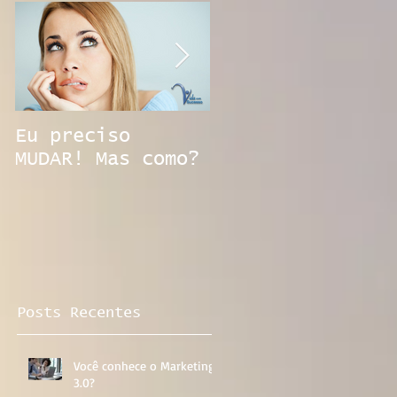
Eu preciso
Emprego na era
MUDAR! Mas como?
digital. Você
está preparado?
Posts Recentes
Você conhece o Marketing
3.0?