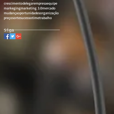
crescimento
delegar
empresa
equipe
markeging
marketing 3.0
mercado
mudança
oportunidades
organização
preço
sorte
sucesso
time
trabalho
Siga