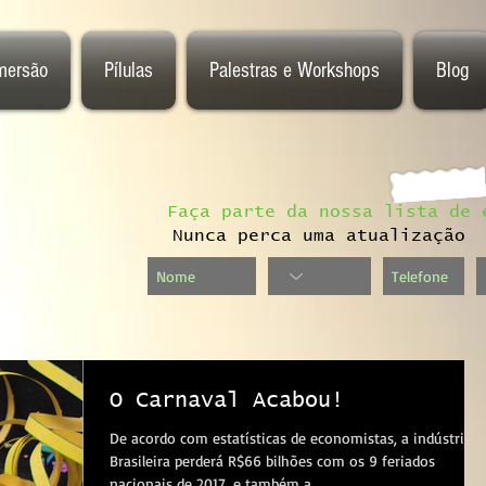
mersão
Pílulas
Palestras e Workshops
Blog
Faça parte da nossa lista de 
Nunca perca uma atualização
O Carnaval Acabou!
De acordo com estatísticas de economistas, a indústria
Brasileira perderá R$66 bilhões com os 9 feriados
nacionais de 2017, e também a...