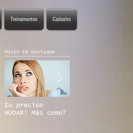
Treinamentos
Cadastro
Posts Em Destaque
Eu preciso
Emprego na era
MUDAR! Mas como?
digital. Você
está preparado?