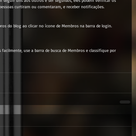
 seguir uns aos outros e ser seguidos, eles podem verificar os 
 pessoas curtiram ou comentaram, e receber notificações.
os do blog ao clicar no ícone de Membros na barra de login. 
facilmente, use a barra de busca de Membros e classifique por 