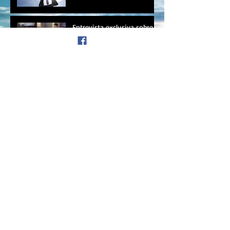
Entrevista exclusiva sobre
Analise de Perfil
Comportamental e de
Personalidade
Quem você pensa que é?
Teremos emprego na
Indústria 4.0?
Explore o seu potencial e
revele-se
Palestra: Organização de