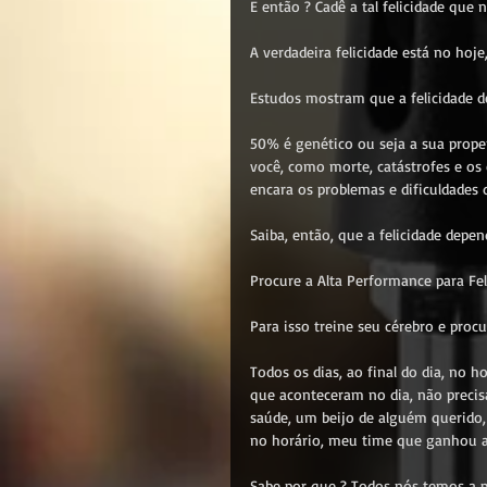
E então ? Cadê a tal felicidade que 
A verdadeira felicidade está no hoj
Estudos mostram que a felicidade d
50% é genético ou seja a sua prope
você, como morte, catástrofes e o
encara os problemas e dificuldades d
Saiba, então, que a felicidade depe
Procure a Alta Performance para Fel
Para isso treine seu cérebro e proc
Todos os dias, ao final do dia, no 
que aconteceram no dia, não precis
saúde, um beijo de alguém querido
no horário, meu time que ganhou a 
Sabe por que ? Todos nós temos a p