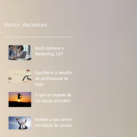
Posts Recentes
Você conhece o
Marketing 3.0?
Equilíbrio: o desafio
do profissional de
hoje
O que te impede de
ter novas atitudes?
Acelere a sua carreira
em busca do sucesso