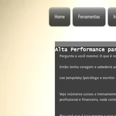
Home
Ferramentas
I
Alta Performance pa
Pergunte a você mesmo: O que é re
Então tenha coragem e sabedoria par
Lee Jampolsky (psicólogo e escritor
Vejo inúmeros cursos e treinamento
profissional e financeiro, nada co
Mas será que é isso mesmo o que v