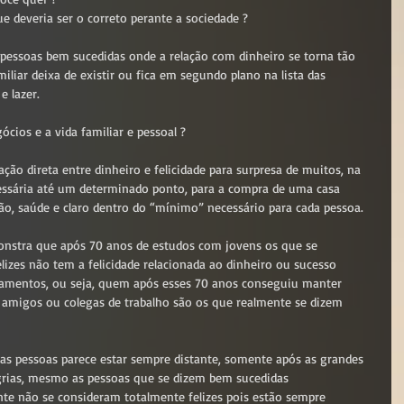
e deveria ser o correto perante a sociedade ?
pessoas bem sucedidas onde a relação com dinheiro se torna tão 
iliar deixa de existir ou fica em segundo plano na lista das 
e lazer.
ócios e a vida familiar e pessoal ?
ção direta entre dinheiro e felicidade para surpresa de muitos, na 
essária até um determinado ponto, para a compra de uma casa 
ação, saúde e claro dentro do “mínimo” necessário para cada pessoa.
onstra que após 70 anos de estudos com jovens os que se 
lizes não tem a felicidade relacionada ao dinheiro ou sucesso 
onamentos, ou seja, quem após esses 70 anos conseguiu manter 
, amigos ou colegas de trabalho são os que realmente se dizem 
das pessoas parece estar sempre distante, somente após as grandes 
grias, mesmo as pessoas que se dizem bem sucedidas 
te não se consideram totalmente felizes pois estão sempre 