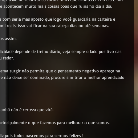
acontecem muito mais coisas boas que ruins no dia a dia.
e bom seria mas aposto que logo você guardaria na carteira e 
mil reais, isso vai ficar na sua cabeça dias ou até semanas.
s assim.
icidade depende de treino diário, veja sempre o lado positivo das 
u redor.
lema surgir não permita que o pensamento negativo apareça na 
 e não deixe ser dominado, procure sim tirar o melhor aprendizado 
anhã não é certeza que virá.
rincipalmente o que fazemos para melhorar o que somos.
eliz pois todos nascemos para sermos felizes !