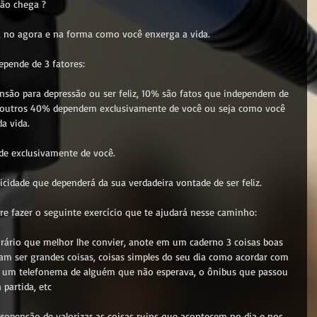
não chega ?
e, no agora e na forma como você enxerga a vida.
epende de 3 fatores:
nsão para depressão ou ser feliz, 10% são fatos que independem de 
s outros 40% dependem exclusivamente de você ou seja como você 
a vida.
nde exclusivamente de você.
icidade que dependerá da sua verdadeira vontade de ser feliz.
ure fazer o seguinte exercício que te ajudará nesse caminho:
horário que melhor lhe convier, anote em um caderno 3 coisas boas 
am ser grandes coisas, coisas simples do seu dia como acordar com 
, um telefonema de alguém que não esperava, o ônibus que passou 
partida, etc
ropensão de valorizar as coisas ruins que acontecem no dia e nos 