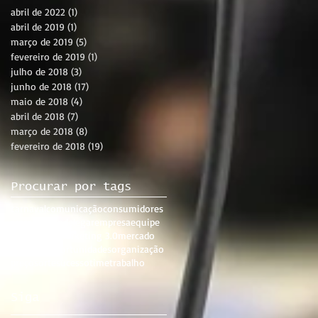
abril de 2022
(1)
1 post
abril de 2019
(1)
1 post
março de 2019
(5)
5 posts
fevereiro de 2019
(1)
1 post
julho de 2018
(3)
3 posts
junho de 2018
(17)
17 posts
maio de 2018
(4)
4 posts
abril de 2018
(7)
7 posts
março de 2018
(8)
8 posts
fevereiro de 2018
(19)
19 posts
Procurar por tags
carnaval
comunicação
consumidores
crescimento
delegar
empresa
equipe
markeging
marketing 3.0
mercado
mudança
oportunidades
organização
preço
sorte
sucesso
time
trabalho
Siga