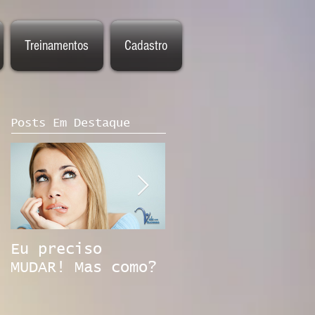
Treinamentos
Cadastro
Posts Em Destaque
Eu preciso
Emprego na era
MUDAR! Mas como?
digital. Você
está preparado?