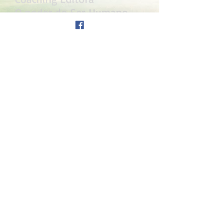
O poder do Ser Humano –
Literare Books
Um mergulho no ser –
Literare Books
Contatos:
(34) 9 9145 3352
/
(34) 9 9234 2929
Instagram: @trainerlobo
Email:
wemerson@castcoa
ch.com.br
Palestras:
A arte da vida INcena
O Clown de todos os dias