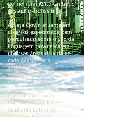
de melhoramento contínuo
pessoal e profissional.
Artista Clown atuante em
diversos espetáculos, tem
pesquisado sobre o uso da
linguagem clownesca em
diversas áreas da vida de
cada pessoa para
aprimorar o
desenvolvimento
verdadeiro e eficaz.
Coautor dos Livros:
Você Aceita ser Feliz? –
Academia Latina de
Coaching Editora