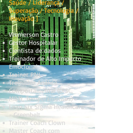
Saúde
/ Liderança /
Superação / Tecnologia /
Inovação
]
Wemerson Castro
Gestor Hospitalar
Cientista de dados
Treinador de Alto Impacto
Emocional
Trainer PNL
Treinador Análise
Comportamental (DISC,
MBTI, Temperamentos)
Lean Six Sigma HealthCare
- Greenbelt
Trainer Coach Clown
Master Coach com