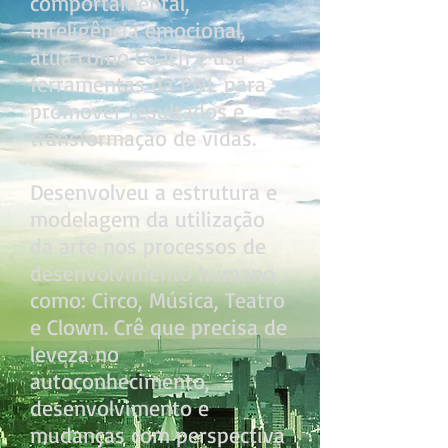
comportamental,
inteligência emocional,
atua como Coach e usa
ferramentas da PNL para
promover resultados e
transformação de vidas.
Desenvolveu a estrutura e
modelagem da utilização
da arte nos processos de
desenvolvimento humano,
como: Circo, Música, Teatro
e Clown. Crê que precisa de
leveza no
autoconhecimento,
desenvolvimento e
mudanças com perspectiva