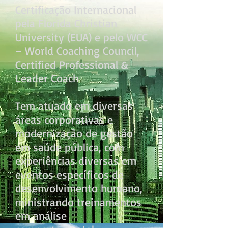
Certificação Internacional
pela Florida Christian
University (EUA) e pelo WCC
– World Coaching Council,
Certified Professional &
Leader Coach
Tem atuado em diversas
áreas corporativas e
modernização de gestão
em saúde pública, com
experiências diversas em
eventos específicos de
desenvolvimento humano,
ministrando treinamentos
em análise