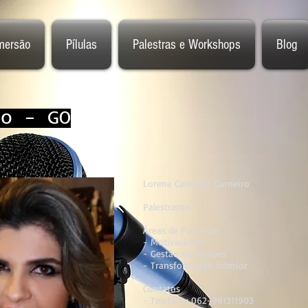
mersão
Pílulas
Palestras e Workshops
Blog
go - GO
Lorena Camargo Carneiro
​Palestrante
Áreas de Palestras:
- Motivacional
- Gestão de Equipes
- Transformação Interior
Contatos
- Telefone: 062-981311903