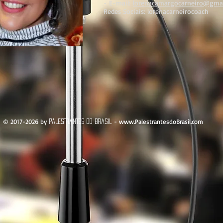
- E-mail:
lorenacamargocarneiro@gma
Redes Sociais: lorenacarneirocoach
© 2017-2026 by
-
www.PalestrantesdoBrasil.com
Palestrantes do Brasil