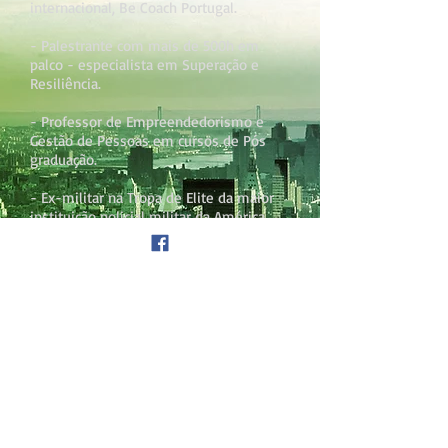
internacional, Be Coach Portugal.
- Palestrante com mais de 500h em
palco - especialista em Superação e
Resiliência.
- Professor de Empreendedorismo e
Gestão de Pessoas em cursos de Pós
graduação.
- Ex-militar na Tropa de Elite da maior
instituição policial militar da América
Latina.
Treinou centenas de pessoas em 2
Multinacionais.
Áreas de Palestras:
Resiliência e Superação para Vendas e