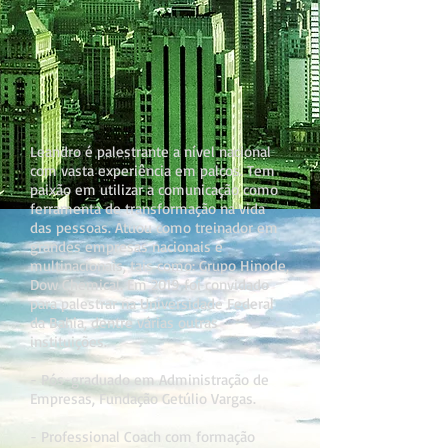
Leandro é palestrante a nível nacional
com vasta experiência em palcos. Tem
paixão em utilizar a comunicação como
ferramenta de transformação na vida
das pessoas. Atuou como treinador em
grandes empresas nacionais e
multinacionais, tais como: Grupo Hinode,
Dow Chemical. Em 2019 foi convidado
para palestrar na Universidade Federal
da Bahia, dentre várias outras
instituições.
- Pós-graduado em Administração de
Empresas, Fundação Getúlio Vargas.
- Professional Coach com formação