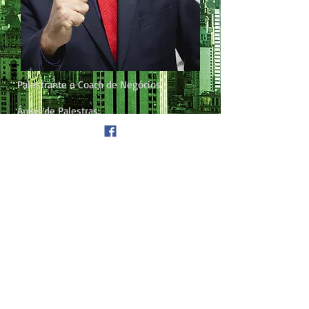
Palestrante e Coach de Negócios
Áreas de Palestras:
- Motivacional
- Vendas
- Liderança
- Inteligência Emocional
Contato:
Telefone:
11 96450-9411
E-mail:
fabiojs7@hotmail.com