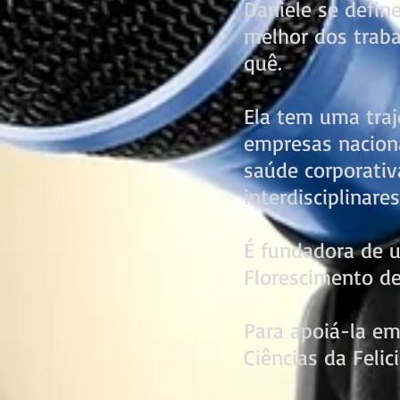
Daniele se defin
melhor dos traba
quê.
Ela tem uma traj
empresas naciona
saúde corporativ
interdisciplinares
É fundadora de 
Florescimento d
Para apoiá-la em
Ciências da Feli