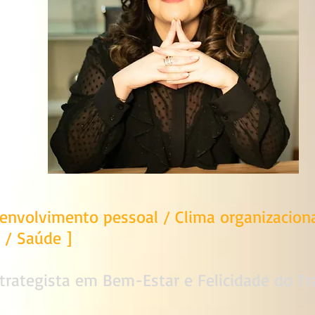
envolvimento pessoal / Clima organizaciona
 / Saúde
]
strategista em Bem-Estar e Felicidade do T