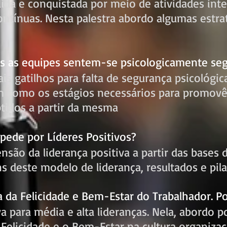
ida e conquistada por meio de atividades inte
ontínuas. Nesta palestra abordo algumas estrat
s as equipes sentem-se psicologicamente se
ais gatilhos para falta de segurança psicológi
m como os estágios necessários para promovê-
tidos a partir da mesma
pede por Líderes Positivos?
são da liderança positiva a partir das bases d
ns deste modelo de liderança, resultados e pila
a da Felicidade e Bem-Estar do Trabalhador. 
iva para média e alta lideranças. Nela, abordo
 Felicidade e o Bem-Estar na cultura organizac