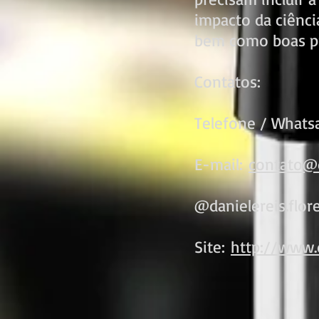
impacto da ciênci
bem como boas pr
Contatos:
Telefone / What
E-mail:
contato@d
@danielereis.flo
Site:
http://www.