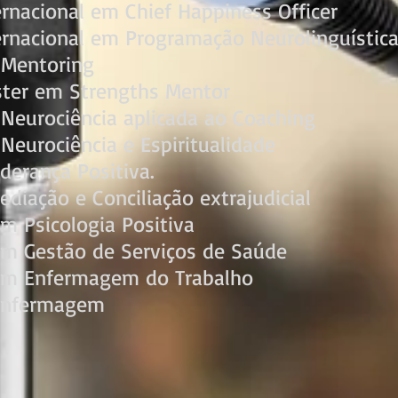
ernacional em Chief Happiness Officer
ternacional em Programação Neurolinguístic
 Mentoring
ster em Strengths Mentor
 Neurociência aplicada ao Coaching
 Neurociência e Espiritualidade
erança Positiva.
iação e Conciliação extrajudicial
em Psicologia Positiva
 em Gestão de Serviços de Saúde
 em Enfermagem do Trabalho
Enfermagem