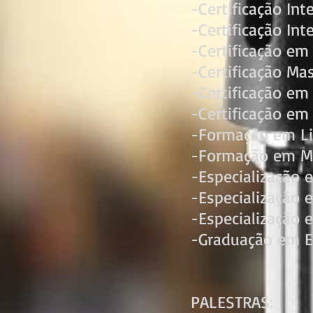
-Certificação Int
-Certificação In
-Certificação em
-Certificação Ma
-Certificação em
-Certificação em
-Formação em Lid
-Formação em Med
-Especialização 
-Especialização
-Especialização
-Graduação em 
PALESTRAS: