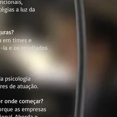
ncionais,
égias a luz da
guras?
ca em times e
la e os resultados
a psicologia
res de atuação.
Por onde começar?
 porque as empresas
ional. Aborda o