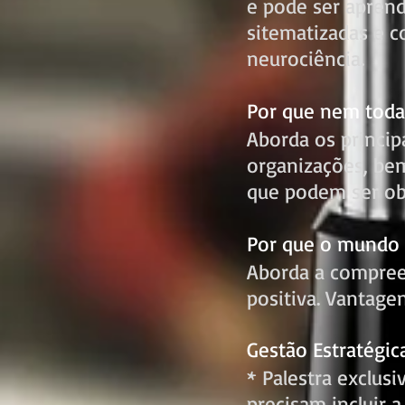
e pode ser aprend
sitematizadas e c
neurociência.
Por que nem toda
Aborda os princip
organizações, be
que podem ser ob
Por que o mundo 
Aborda a compreen
positiva. Vantage
Gestão Estratégic
* Palestra exclus
precisam incluir a