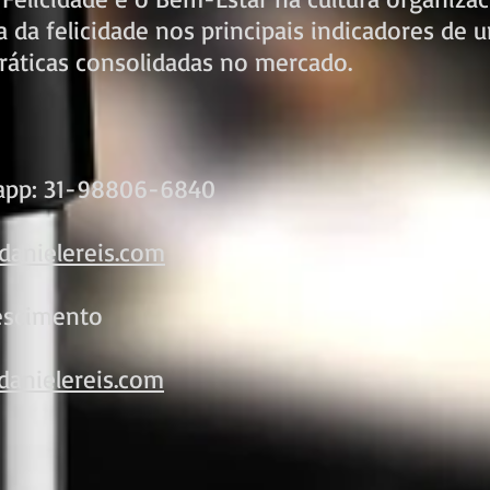
a da felicidade nos principais indicadores de 
áticas consolidadas no mercado.
sapp: 31-98806-6840
anielereis.com
rescimento
danielereis.com