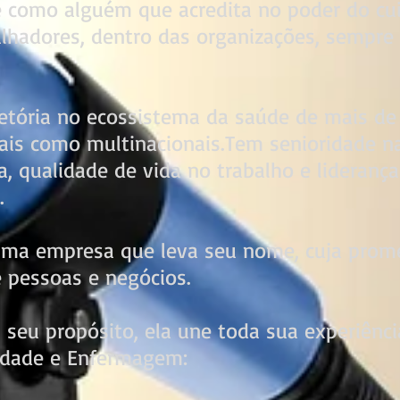
e como alguém que acredita no poder do cui
lhadores, dentro das organizações, sempre 
etória no ecossistema da saúde de mais de
is como multinacionais.Tem senioridade na
a, qualidade de vida no trabalho e lideranç
.
uma empresa que leva seu nome, cuja prom
e pessoas e negócios.
 seu propósito, ela une toda sua experiência
cidade e Enfermagem: