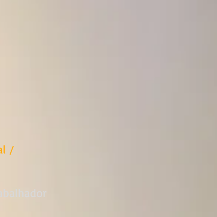
l /
rabalhador