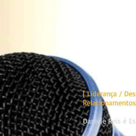
[ L
iderança / Des
Relacionamentos
Daniele Reis é E