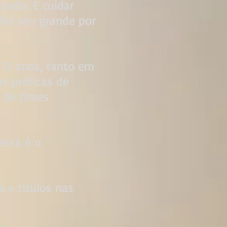
dado. E cuidar
foi seu grande por
 13 anos, tanto em
s práticas de
a de times
essa é o
 e títulos nas