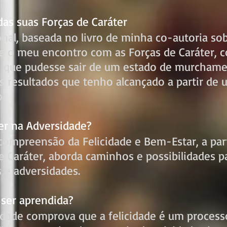
das suas Forças de Caráter
ional, baseada no livro de minha co-autoria 
re o meu encontro com as Forças de Caráter,
ra que pudesse sair de um estado de murchame
s resultados que tenho alcançado a partir de
.
cer na Adversidade?
compreensão da Felicidade e Bem-Estar, a par
 Caráter, aborda caminhos e possibilidades p
 e adversidades.
 ser aprendida?
cidade comprova que a felicidade é um process