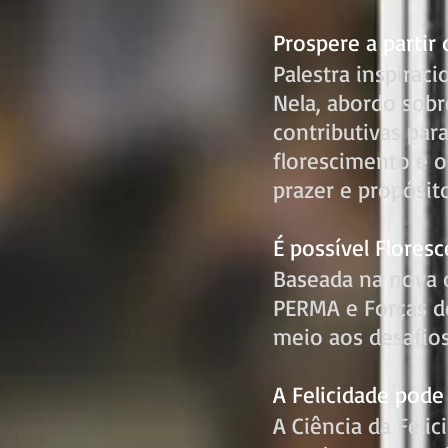
Prospere a partir 
Palestra inspirac
Nela, abordo sob
contributivas pa
florescimento e o
prazer e propósito
É possível Flores
Baseada na nova 
PERMA e Forças de
meio aos desafios
A Felicidade pode
A Ciência da Feli