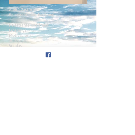
André Castro
Palestrante Motivacional
Palestrante nas áreas:
Liderança
Motivacional
Superação
Vendas
Contatos
Tel:
+55 (11) 98193-4565
E-mail:
acastro@andrecastropalestras.com.br
Site:
www.andrecastropalestras.com.br
Links para Redes Sociais:
https://www.youtube.com/channel/UCWfE
JUdv4W1hWqyGVXfju6w
https://www.linkedin.com/in/andr%C3%A
9-castro-24151740
https://www.facebook.com/people/Andr%
C3%A9-Castro/100013056150159
https://www.instagram.com/andrecastrop
alestras/
Temas de Palestras: