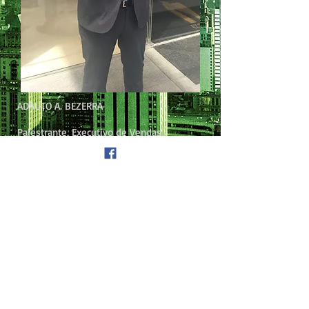
ADAUTO A. BEZERRA
Palestrante, Executivo de Vendas
P
Áreas de Palestras:
- Vendas
- Motivação
- Relacionamentos
​Contatos
Telefone:
11 96906-0188
E-mail:
adautoapbezerra@gmail.com