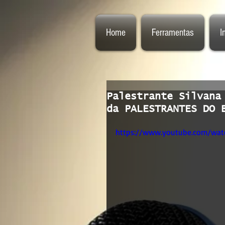
Home
Ferramentas
I
Palestrante Silvana
da PALESTRANTES DO 
https://www.youtube.com/wa