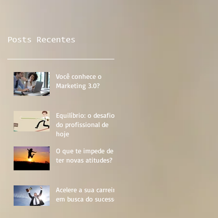
Posts Recentes
Você conhece o
Marketing 3.0?
Equilíbrio: o desafio
do profissional de
hoje
O que te impede de
ter novas atitudes?
Acelere a sua carreira
em busca do sucesso