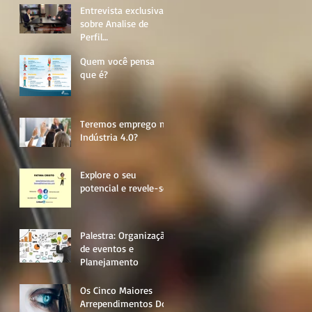
Entrevista exclusiva
sobre Analise de
Perfil
Comportamental e de
Quem você pensa
Personalidade
que é?
Teremos emprego na
Indústria 4.0?
Explore o seu
potencial e revele-se
Palestra: Organização
de eventos e
Planejamento
Os Cinco Maiores
Arrependimentos Dos