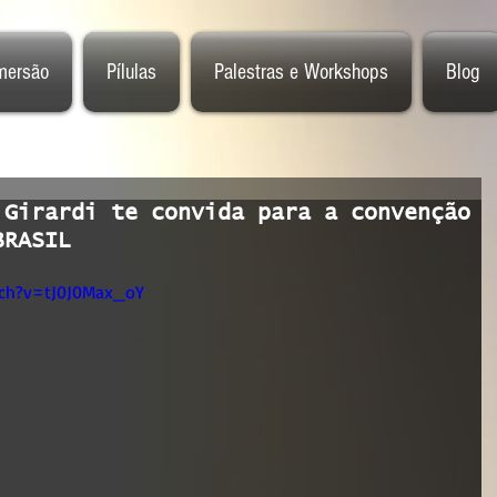
mersão
Pílulas
Palestras e Workshops
Blog
 Girardi te convida para a convenção
BRASIL
tch?v=tJ0J0Max_oY