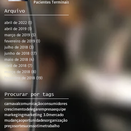
Pacientes Terminais
Arquivo
abril de 2022
(1)
1 post
abril de 2019
(1)
1 post
março de 2019
(5)
5 posts
fevereiro de 2019
(1)
1 post
julho de 2018
(3)
3 posts
junho de 2018
(17)
17 posts
maio de 2018
(4)
4 posts
abril de 2018
(7)
7 posts
março de 2018
(8)
8 posts
fevereiro de 2018
(19)
19 posts
Procurar por tags
carnaval
comunicação
consumidores
crescimento
delegar
empresa
equipe
markeging
marketing 3.0
mercado
mudança
oportunidades
organização
preço
sorte
sucesso
time
trabalho