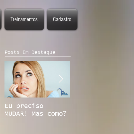
Treinamentos
Cadastro
Posts Em Destaque
Eu preciso
Emprego na era
MUDAR! Mas como?
digital. Você
está preparado?